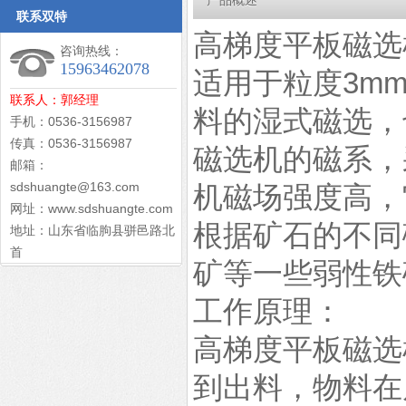
产品概述
联系双特
高梯度平板磁选
咨询热线：
15963462078
适用于粒度3m
联系人：郭经理
料的湿式磁选，
手机：0536-3156987
传真：0536-3156987
磁选机的磁系，
邮箱：
sdshuangte@163.com
机磁场强度高，
网址：www.sdshuangte.com
根据矿石的不同
地址：山东省临朐县骈邑路北
首
矿等一些弱性铁
工作原理：
高梯度平板磁选
到出料，物料在