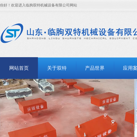
你好！欢迎进入临朐双特机械设备有限公司网站
网站首页
关于双特
产品世界
应用